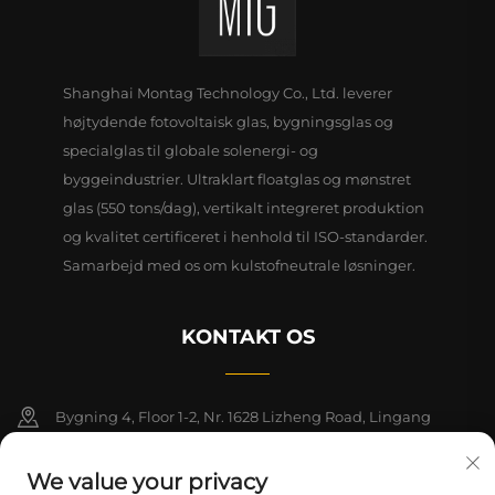
Shanghai Montag Technology Co., Ltd. leverer
højtydende fotovoltaisk glas, bygningsglas og
specialglas til globale solenergi- og
byggeindustrier. Ultraklart floatglas og mønstret
glas (550 tons/dag), vertikalt integreret produktion
og kvalitet certificeret i henhold til ISO-standarder.
Samarbejd med os om kulstofneutrale løsninger.
KONTAKT OS
Bygning 4, Floor 1-2, Nr. 1628 Lizheng Road, Lingang
Nyområde, Kina (Shanghai) Frihandelszone
We value your privacy
+86-15124919712