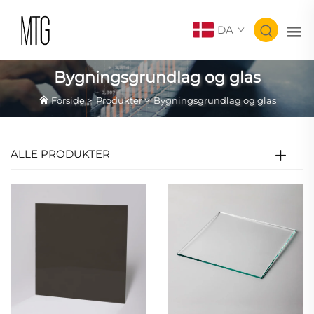
DA
Bygningsgrundlag og glas
Forside
>
Produkter
>
Bygningsgrundlag og glas
ALLE PRODUKTER