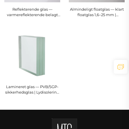
Reflekterende glas —
Almindeligt floatglas — klart
varmereflekterende belagt
floatglas 1,6–25 mm |
glas 4–8 mm | MONTAG
MONTAG
Lamineret glas — PVB/SGP-
sikkerhedsglas | Lydisolering
| MONTAG